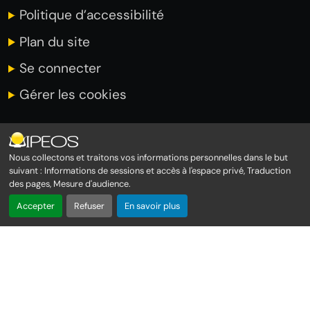
Politique d’accessibilité
Plan du site
Se connecter
Gérer les cookies
INFORMATIONS
Nous collectons et traitons vos informations personnelles dans le but
suivant :
Informations de sessions et accès à l'espace privé, Traduction
des pages, Mesure d'audience
.
Immeuble Amiral 1er étage
Accepter
Refuser
En savoir plus
Rond point de Moudong
97122 BAIE MAHAULT
0590 228 020 (Commercial)
0590 227 217 (Support technique)