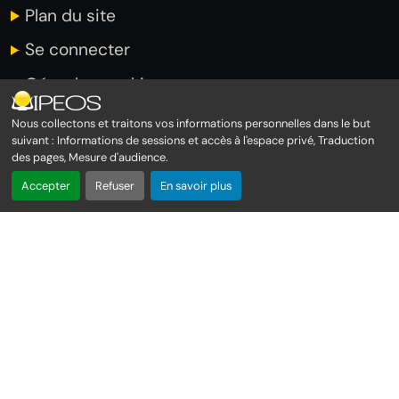
Plan du site
Se connecter
Gérer les cookies
Nous collectons et traitons vos informations personnelles dans le but
suivant :
Informations de sessions et accès à l'espace privé, Traduction
des pages, Mesure d'audience
.
INFORMATIONS
Accepter
Refuser
En savoir plus
Immeuble Amiral 1er étage
Rond point de Moudong
97122 BAIE MAHAULT
0590 228 020 (Commercial)
0590 227 217 (Support technique)
Envoyer un message