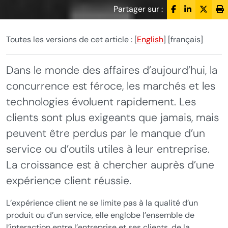
Partager sur :
Facebook
LinkedIn
X
Im
Toutes les versions de cet article :
[
English
]
[français]
Dans le monde des affaires d’aujourd’hui, la
concurrence est féroce, les marchés et les
technologies évoluent rapidement. Les
clients sont plus exigeants que jamais, mais
peuvent être perdus par le manque d’un
service ou d’outils utiles à leur entreprise.
La croissance est à chercher auprès d’une
expérience client réussie.
L’expérience client ne se limite pas à la qualité d’un
produit ou d’un service, elle englobe l’ensemble de
l’interaction entre l’entreprise et ses clients, de la