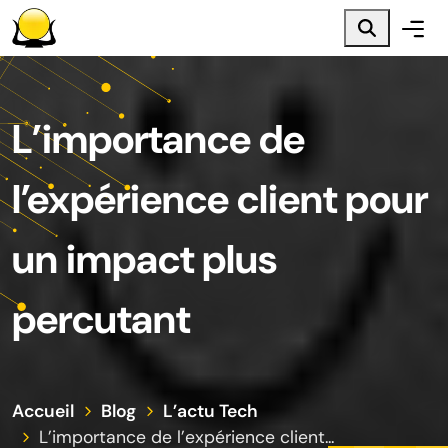
Menu principal
Contenu principal
Pied de page
L’importance de
l’expérience client pour
un impact plus
percutant
Accueil
Blog
L’actu Tech
L’importance de l’expérience client...